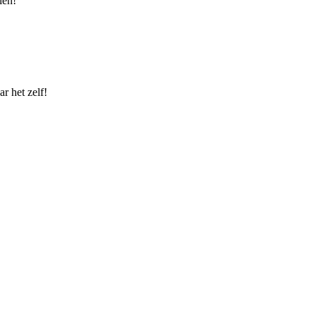
len!
r het zelf!