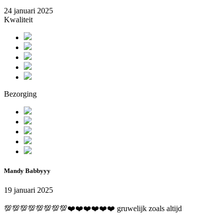
24 januari 2025
Kwaliteit
Bezorging
Mandy Babbyyy
19 januari 2025
💯💯💯💯💯💯💯💯❤️❤️❤️❤️❤️❤️ gruwelijk zoals altijd