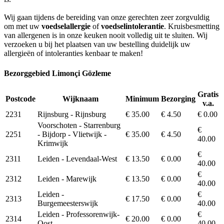
Wij gaan tijdens de bereiding van onze gerechten zeer zorgvuldig
om met uw
voedselallergie
of
voedselintolerantie
. Kruisbesmetting
van allergenen is in onze keuken nooit volledig uit te sluiten. Wij
verzoeken u bij het plaatsen van uw bestelling duidelijk uw
allergieën of intoleranties kenbaar te maken!
Bezorggebied Limonçi Gözleme
Gratis
Postcode
Wijknaam
Minimum
Bezorging
v.a.
2231
Rijnsburg - Rijnsburg
€ 35.00
€ 4.50
€ 0.00
Voorschoten - Starrenburg
€
2251
- Bijdorp - Vlietwijk -
€ 35.00
€ 4.50
40.00
Krimwijk
€
2311
Leiden - Levendaal-West
€ 13.50
€ 0.00
40.00
€
2312
Leiden - Marewijk
€ 13.50
€ 0.00
40.00
Leiden -
€
2313
€ 17.50
€ 0.00
Burgemeesterswijk
40.00
Leiden - Professorenwijk-
€
2314
€ 20.00
€ 0.00
Oost
40.00