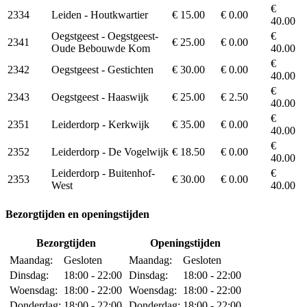
€
2334
Leiden - Houtkwartier
€ 15.00
€ 0.00
40.00
Oegstgeest - Oegstgeest-
€
2341
€ 25.00
€ 0.00
Oude Bebouwde Kom
40.00
€
2342
Oegstgeest - Gestichten
€ 30.00
€ 0.00
40.00
€
2343
Oegstgeest - Haaswijk
€ 25.00
€ 2.50
40.00
€
2351
Leiderdorp - Kerkwijk
€ 35.00
€ 0.00
40.00
€
2352
Leiderdorp - De Vogelwijk
€ 18.50
€ 0.00
40.00
Leiderdorp - Buitenhof-
€
2353
€ 30.00
€ 0.00
West
40.00
Bezorgtijden en openingstijden
Bezorgtijden
Openingstijden
Maandag:
Gesloten
Maandag:
Gesloten
Dinsdag:
18:00 - 22:00
Dinsdag:
18:00 - 22:00
Woensdag:
18:00 - 22:00
Woensdag:
18:00 - 22:00
Donderdag:
18:00 - 22:00
Donderdag:
18:00 - 22:00