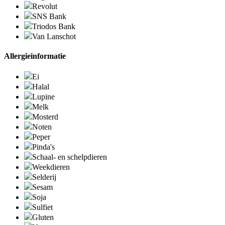
Revolut
SNS Bank
Triodos Bank
Van Lanschot
Allergieinformatie
Ei
Halal
Lupine
Melk
Mosterd
Noten
Peper
Pinda's
Schaal- en schelpdieren
Weekdieren
Selderij
Sesam
Soja
Sulfiet
Gluten